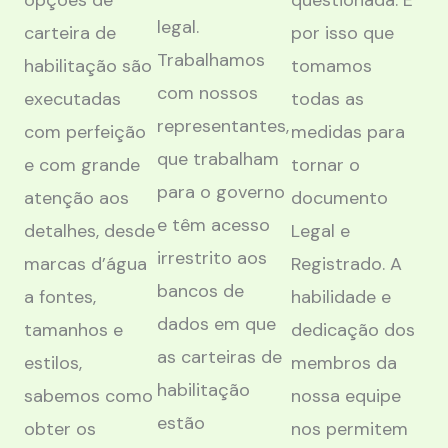
opções de
questionada. É
legal.
carteira de
por isso que
Trabalhamos
habilitação são
tomamos
com nossos
executadas
todas as
representantes,
com perfeição
medidas para
que trabalham
e com grande
tornar o
para o governo
atenção aos
documento
e têm acesso
detalhes, desde
Legal e
irrestrito aos
marcas d’água
Registrado. A
bancos de
a fontes,
habilidade e
dados em que
tamanhos e
dedicação dos
as carteiras de
estilos,
membros da
habilitação
sabemos como
nossa equipe
estão
obter os
nos permitem