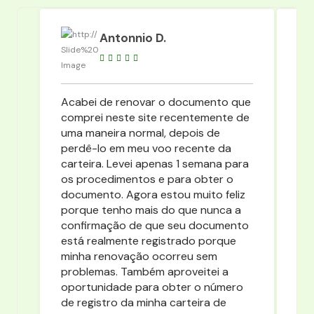
Antonnio D.
Acabei de renovar o documento que
Duv
comprei neste site recentemente de
re
uma maneira normal, depois de
po
perdê-lo em meu voo recente da
trâ
carteira. Levei apenas 1 semana para
im
os procedimentos e para obter o
pa
documento. Agora estou muito feliz
es
porque tenho mais do que nunca a
es
confirmação de que seu documento
cu
está realmente registrado porque
LER 
minha renovação ocorreu sem
problemas. Também aproveitei a
oportunidade para obter o número
de registro da minha carteira de