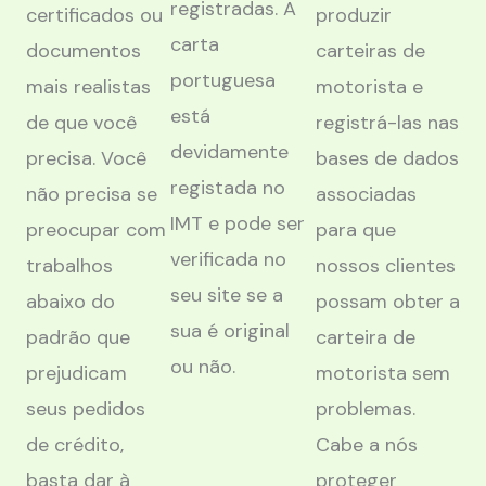
registradas. A
certificados ou
produzir
carta
documentos
carteiras de
portuguesa
mais realistas
motorista e
está
de que você
registrá-las nas
devidamente
precisa. Você
bases de dados
registada no
não precisa se
associadas
IMT e pode ser
preocupar com
para que
verificada no
trabalhos
nossos clientes
seu site se a
abaixo do
possam obter a
sua é original
padrão que
carteira de
ou não.
prejudicam
motorista sem
seus pedidos
problemas.
de crédito,
Cabe a nós
basta dar à
proteger