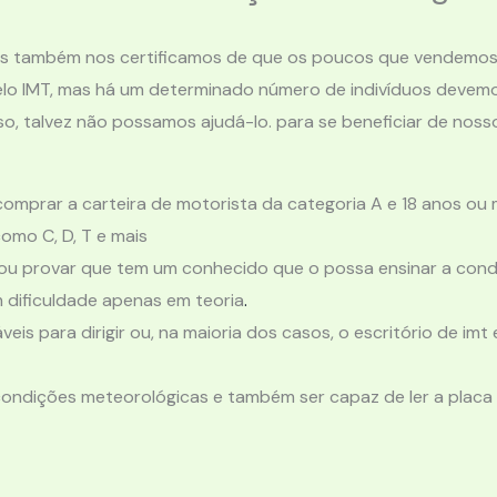
mas também nos certificamos de que os poucos que vendemo
pelo IMT, mas há um determinado número de indivíduos devemo
so, talvez não possamos ajudá-lo. para se beneficiar de nos
omprar a carteira de motorista da categoria A e 18 anos ou 
como C, D, T e mais
u provar que tem um conhecido que o possa ensinar a condu
 dificuldade apenas em teoria
.
eis ​​para dirigir ou, na maioria dos casos, o escritório de 
condições meteorológicas e também ser capaz de ler a placa